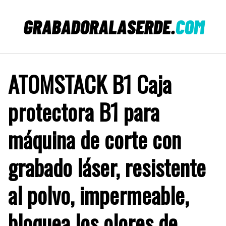
Saltar
al
contenido
ATOMSTACK B1 Caja
protectora B1 para
máquina de corte con
grabado láser, resistente
al polvo, impermeable,
bloquea los olores de