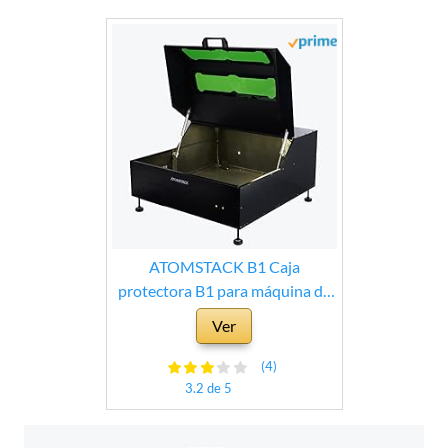
ATOMSTACK B1 Caja
protectora B1 para máquina de
corte con grabado láser,
Ver
resistente al polvo, impermeable,
bloquea los olores de humo,
(4)
protección ocular completa, con
3.2 de 5
tubo de escape de 2 m