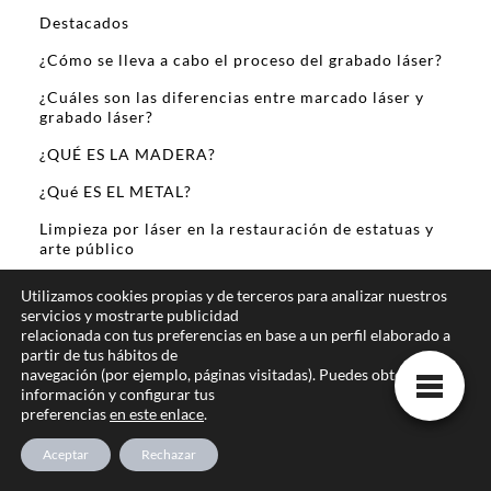
Destacados
¿Cómo se lleva a cabo el proceso del grabado láser?
¿Cuáles son las diferencias entre marcado láser y
grabado láser?
¿QUÉ ES LA MADERA?
¿Qué ES EL METAL?
Limpieza por láser en la restauración de estatuas y
arte público
Sobre Mi
Utilizamos cookies propias y de terceros para analizar nuestros
servicios y mostrarte publicidad
relacionada con tus preferencias en base a un perfil elaborado a
partir de tus hábitos de
navegación (por ejemplo, páginas visitadas). Puedes obtener más
información y configurar tus
preferencias
en este enlace
.
Te ofrecemos la mejor informacion online
Aceptar
Rechazar