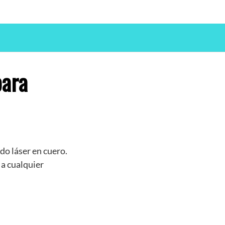
para
do láser en cuero.
 a cualquier