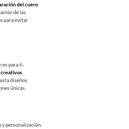
aración del cuero
ración de las
s para evitar
 es para ti.
 creativos
hasta diseños
ones únicas.
o y personalización.