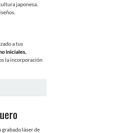
cultura japonesa.
iseños.
izado a tus
 iniciales,
os la incorporación
cuero
n grabado láser de