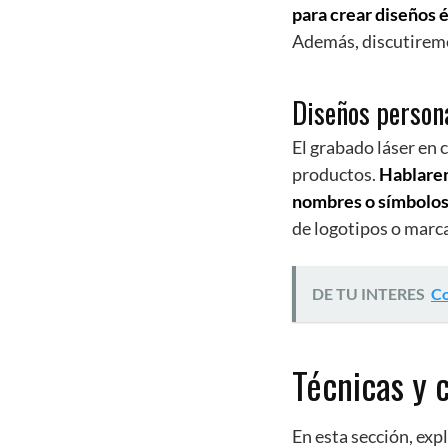
para crear diseños é
Además, discutiremos
Diseños person
El grabado láser en 
productos.
Hablarem
nombres o símbolos
de logotipos o marca
DE TU INTERES
Co
Técnicas y 
En esta sección, exp