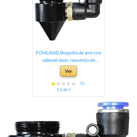
FONLAND Boquilla de aire con
cabezal láser, repuesto de
boquilla de aire con cabezal láser
Ver
de rosca M22, piezas de
repuesto para máquinas de
(1)
grabado láser, negro
1.0 de 5