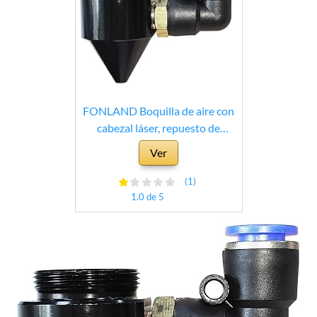
FONLAND Boquilla de aire con
cabezal láser, repuesto de
boquilla de aire con cabezal láser
Ver
de rosca M22, piezas de
repuesto para máquinas de
(1)
grabado láser, negro
1.0 de 5