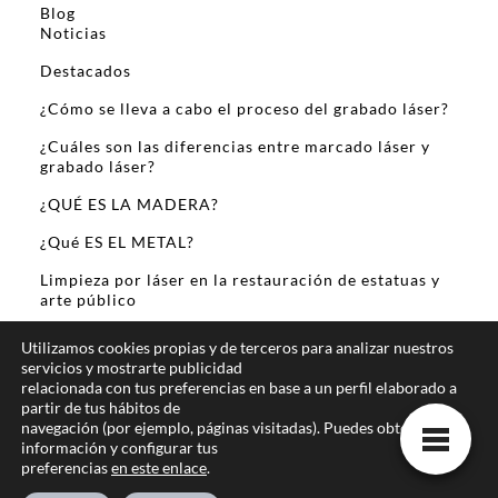
Blog
Noticias
Destacados
¿Cómo se lleva a cabo el proceso del grabado láser?
¿Cuáles son las diferencias entre marcado láser y
grabado láser?
¿QUÉ ES LA MADERA?
¿Qué ES EL METAL?
Limpieza por láser en la restauración de estatuas y
arte público
Sobre Mi
Utilizamos cookies propias y de terceros para analizar nuestros
servicios y mostrarte publicidad
relacionada con tus preferencias en base a un perfil elaborado a
partir de tus hábitos de
navegación (por ejemplo, páginas visitadas). Puedes obtener más
información y configurar tus
preferencias
en este enlace
.
Te ofrecemos la mejor informacion online