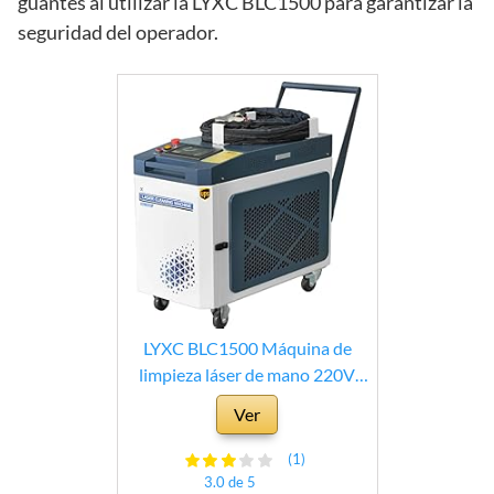
guantes al utilizar la LYXC BLC1500 para garantizar la
seguridad del operador.
LYXC BLC1500 Máquina de
limpieza láser de mano 220V
1phase Máquina de limpieza
Ver
láser de fibra sin contacto
360°Cleaning con refrigeración
(1)
por agua Aplicado al coche,
3.0 de 5