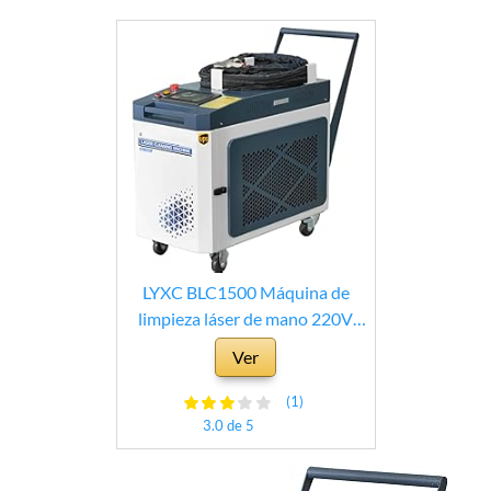
LYXC BLC1500 Máquina de
limpieza láser de mano 220V
1phase Máquina de limpieza
Ver
láser de fibra sin contacto
360°Cleaning con refrigeración
(1)
por agua Aplicado al coche,
3.0 de 5
pared, limpieza de tuberías para