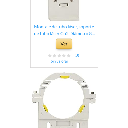
Montaje de tubo láser, soporte
de tubo láser Co2 Diámetro 80
mm Soporte Montaje de soporte
Ver
flexible para grabado y corte
(0)
Sin valorar