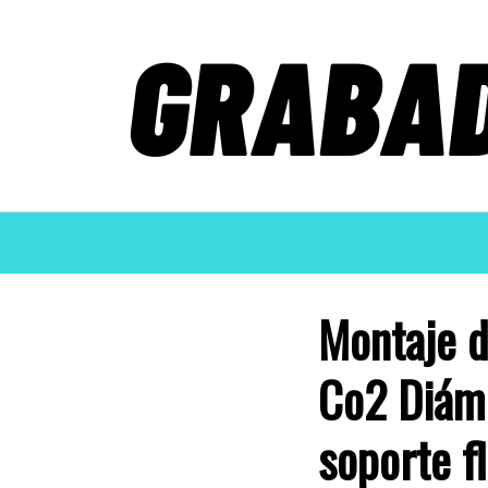
Saltar
al
contenido
Montaje d
Co2 Diám
soporte f