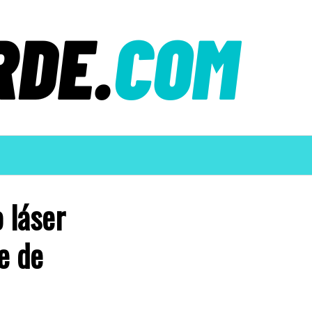
 láser
e de