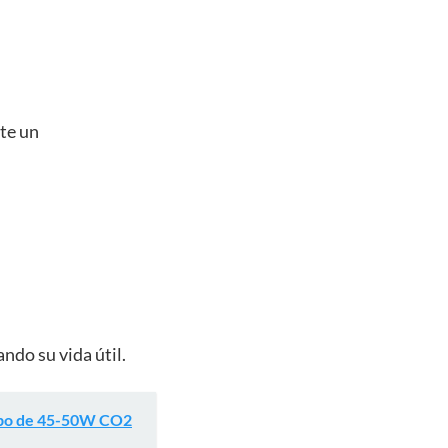
te un
do su vida útil.
Tubo de 45-50W CO2