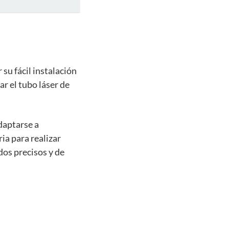
su fácil instalación
r el tubo láser de
daptarse a
ria para realizar
dos precisos y de