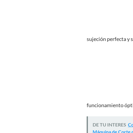
sujeción perfecta y 
funcionamiento ópti
DE TU INTERES
Co
Máquina de Corte