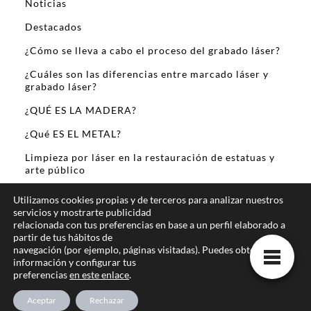
Noticias
Destacados
¿Cómo se lleva a cabo el proceso del grabado láser?
¿Cuáles son las diferencias entre marcado láser y
grabado láser?
¿QUÉ ES LA MADERA?
¿Qué ES EL METAL?
Limpieza por láser en la restauración de estatuas y
arte público
Sobre Mi
Utilizamos cookies propias y de terceros para analizar nuestros
servicios y mostrarte publicidad
relacionada con tus preferencias en base a un perfil elaborado a
partir de tus hábitos de
navegación (por ejemplo, páginas visitadas). Puedes obtener más
información y configurar tus
preferencias
en este enlace
.
Te ofrecemos la mejor informacion online
Aceptar
Rechazar