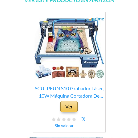
SCULPFUN S10 Grabador Láser,
10W Máquina Cortadora De
Grabado Con Tubo De Boquilla
Ver
De Asistencia De Aire Para
Madera Láser De Alta Densidad
(0)
Rango De Grabado Asistido Por
Sin valorar
Aire Alta Velocidad 410x400m