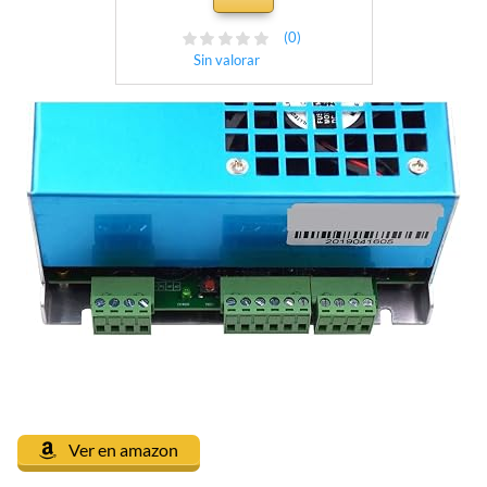
de Tubos Serie K40 (Color :
Brown)
(0)
Sin valorar
Ver en amazon