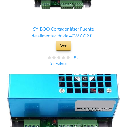
SYIBOO Cortador láser Fuente
de alimentación de 40W CO2 for
la máquina de Corte de Grabado
Ver
de Tubos Serie K40 (Color :
Brown)
(0)
Sin valorar