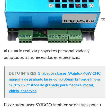
te
al usuario realizar proyectos personalizados y
adaptados a sus necesidades específicas.
DE TU INTERES
Grabadora Laser, Wainlux 40W CNC
máquina de grabado láser con 0.05mm Enfoque Fijo &
16.1''x15.7'' Área de grabado para madera, metal,
vidrio, cerámica
El cortador láser SYIBOO también se destaca por su