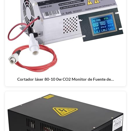
Cortador láser 80-10 0w CO2 Monitor de Fuente de…