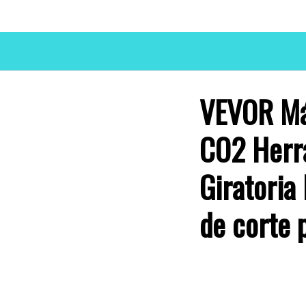
VEVOR Má
CO2 Herr
Giratori
de corte 