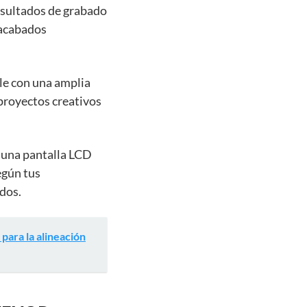
resultados de grabado
r acabados
le con una amplia
 proyectos creativos
y una pantalla LCD
según tus
ados.
 para la alineación