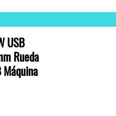
0W USB
mm Rueda
B Máquina