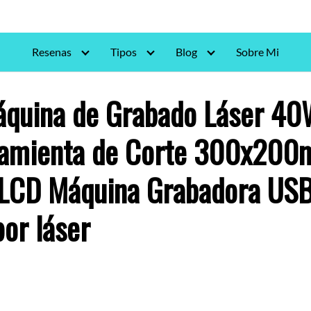
Resenas
Tipos
Blog
Sobre Mi
quina de Grabado Láser 4
amienta de Corte 300x200
a LCD Máquina Grabadora US
por láser