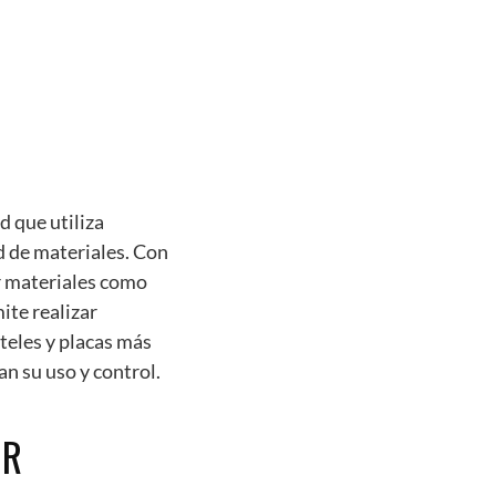
 que utiliza
d de materiales. Con
r materiales como
ite realizar
teles y placas más
n su uso y control.
OR