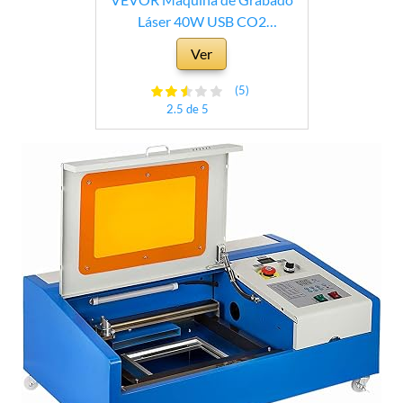
Láser 40W USB CO2
Herramienta de Corte
Ver
300x200mm Rueda Giratoria
LCD Máquina Grabadora USB
(5)
Máquina de corte por láser
2.5 de 5