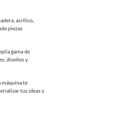
dera, acrílico,
ndo piezas
mplia gama de
es, diseños y
ta máquina te
rializar tus ideas y