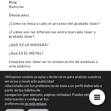
Blog
Noticias
Destacados
¿Cómo se lleva a cabo el proceso del grabado láser?
¿Cuáles son las diferencias entre marcado láser y
grabado láser?
¿QUÉ ES LA MADERA?
¿Qué ES EL METAL?
Limpieza por láser en la restauración de estatuas y
arte público
Sobre Mi
Utilizamos cookies propias y de terceros para analizar nuestros
servicios y mostrarte publicidad
relacionada con tus preferencias en base a un perfil elaborado a
partir de tus hábitos de
navegación (por ejemplo, páginas visitadas). Puedes obtener más
información y configurar tus
preferencias
en este enlace
.
Te ofrecemos la mejor informacion online