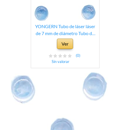
YONGERN Tubo de láser láser
de 7 mm de diámetro Tubo de
Enfoque de Lente de Enfoque
Ver
Lente de colimación Lente
acrílica 10 Piezas De Distancia
(0)
Focal de 8 mm de Espesor 3.3
Sin valorar
mm (Diameter : D7mm F8mm)