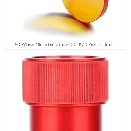
MCWlaser 18mm Lente Láser CO2 PVD ZnSe Lente de…