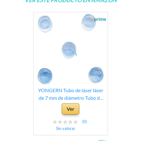
YONGERN Tubo de láser láser
de 7 mm de diámetro Tubo de
Enfoque de Lente de Enfoque
Ver
Lente de colimación Lente
acrílica 10 Piezas De Distancia
(0)
Focal de 8 mm de Espesor 3.3
Sin valorar
mm (Diameter : D7mm F8mm)