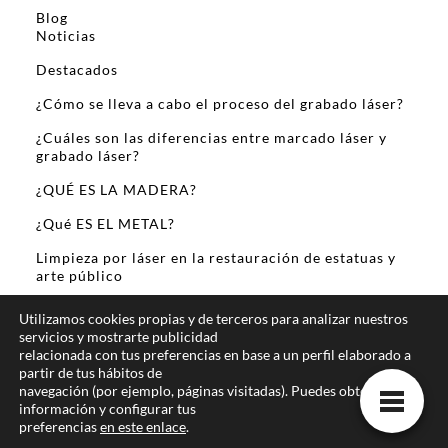
Blog
Noticias
Destacados
¿Cómo se lleva a cabo el proceso del grabado láser?
¿Cuáles son las diferencias entre marcado láser y
grabado láser?
¿QUÉ ES LA MADERA?
¿Qué ES EL METAL?
Limpieza por láser en la restauración de estatuas y
arte público
Sobre Mi
Utilizamos cookies propias y de terceros para analizar nuestros
servicios y mostrarte publicidad
relacionada con tus preferencias en base a un perfil elaborado a
partir de tus hábitos de
navegación (por ejemplo, páginas visitadas). Puedes obtener más
información y configurar tus
preferencias
en este enlace
.
Te ofrecemos la mejor informacion online