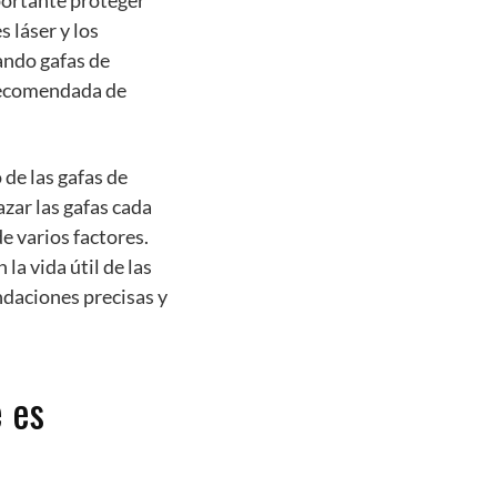
portante proteger
 láser y los
ando gafas de
 recomendada de
de las gafas de
zar las gafas cada
e varios factores.
la vida útil de las
daciones precisas y
 es