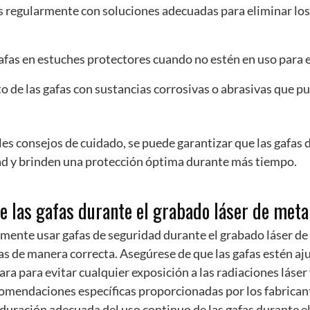
as regularmente con soluciones adecuadas para eliminar los
afas en estuches protectores cuando no estén en uso para e
to de las gafas con sustancias corrosivas o abrasivas que p
les consejos de cuidado, se puede garantizar que las gafas 
d y brinden una protección óptima durante más tiempo.
 las gafas durante el grabado láser de meta
mente usar gafas de seguridad durante el grabado láser de
as de manera correcta. Asegúrese de que las gafas estén aj
ra para evitar cualquier exposición a las radiaciones láser 
omendaciones específicas proporcionadas por los fabricant
duración adecuada del uso continuo de las gafas durante el