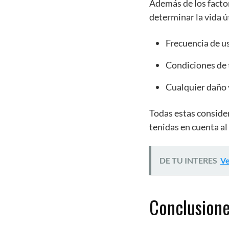
Además de los facto
determinar la vida ú
Frecuencia de us
Condiciones de t
Cualquier daño v
Todas estas consider
tenidas en cuenta a
DE TU INTERES
Ve
Conclusion