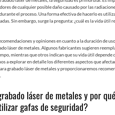
rabado láser de metales, la seguridad es primordial. Es im
adores de cualquier posible daño causado por las radiaciones
urante el proceso. Una forma efectiva de hacerlo es utiliz
adas. Sin embargo, surge la pregunta: ¿cuál es la vida útil
ecomendaciones y opiniones en cuanto a la duración de uso 
do láser de metales. Algunos fabricantes sugieren reempla
empo, mientras que otros indican que su vida útil depende d
os a explorar en detalle los diferentes aspectos que afectan 
para grabado láser de metales y proporcionaremos recomen
.
grabado láser de metales y por qué
tilizar gafas de seguridad?