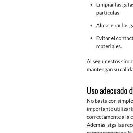
Limpiar las gaf
partículas.
Almacenar las g
Evitar el contac
materiales.
Al seguir estos simp
mantengan su calida
Uso adecuado de
No basta con simple
importante utilizarl
correctamente a la ca
Además, siga las rec
campo respecto a la 