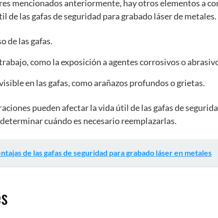
res mencionados anteriormente, hay otros elementos a con
til de las gafas de seguridad para grabado láser de metales.
o de las gafas.
rabajo, como la exposición a agentes corrosivos o abrasiv
isible en las gafas, como arañazos profundos o grietas.
aciones pueden afectar la vida útil de las gafas de segurid
l determinar cuándo es necesario reemplazarlas.
ntajas de las gafas de seguridad para grabado láser en metales
es