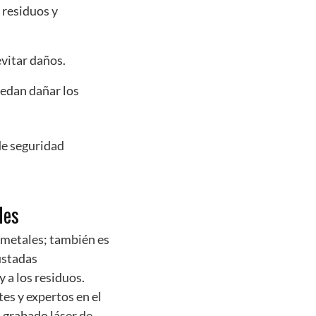
 residuos y
vitar daños.
uedan dañar los
de seguridad
les
 metales; también es
ustadas
y a los residuos.
es y expertos en el
 grabado láser de