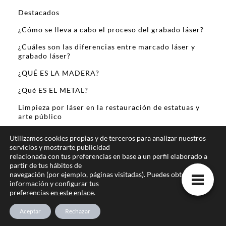
Destacados
¿Cómo se lleva a cabo el proceso del grabado láser?
¿Cuáles son las diferencias entre marcado láser y
grabado láser?
¿QUÉ ES LA MADERA?
¿Qué ES EL METAL?
Limpieza por láser en la restauración de estatuas y
arte público
Sobre Mi
Utilizamos cookies propias y de terceros para analizar nuestros
servicios y mostrarte publicidad
relacionada con tus preferencias en base a un perfil elaborado a
partir de tus hábitos de
navegación (por ejemplo, páginas visitadas). Puedes obtener más
información y configurar tus
preferencias
en este enlace
.
Te ofrecemos la mejor informacion online
Aceptar
Rechazar