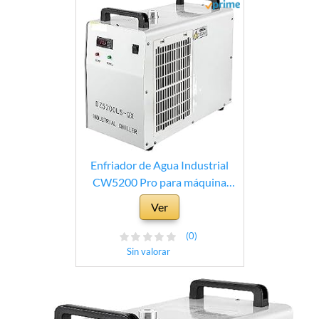
Enfriador de Agua Industrial
CW5200 Pro para máquina
cortadora de Grabado CO2 de
Ver
130/150W, Tubo láser de Vidrio
CNC, Tanque de refrigeración de
(0)
6L, 1400W
Sin valorar