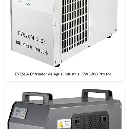
EYESLA Enfriador de Agua Industrial CW5200 Pro for…