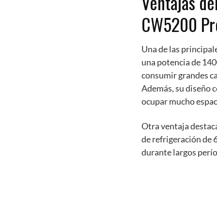
Ventajas de
CW5200 Pr
Una de las principal
una potencia de 140
consumir grandes can
Además, su diseño co
ocupar mucho espac
Otra ventaja destac
de refrigeración de 
durante largos perí