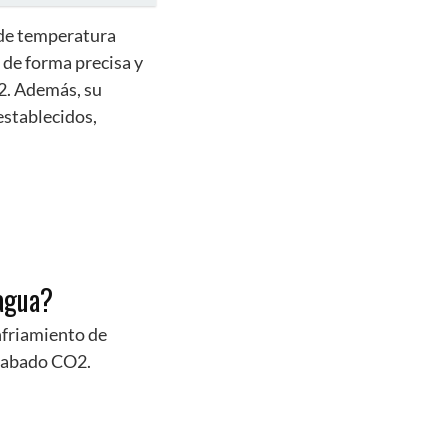
 de temperatura
a de forma precisa y
2. Además, su
establecidos,
 agua?
nfriamiento de
grabado CO2.