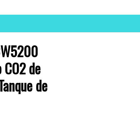
l CW5200
o CO2 de
 Tanque de