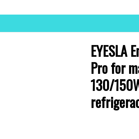
EYESLA En
Pro for m
130/150W,
refrigera