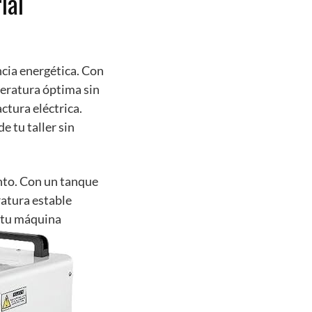
ial
ncia energética. Con
eratura óptima sin
ctura eléctrica.
e tu taller sin
nto. Con un tanque
ratura estable
e tu máquina