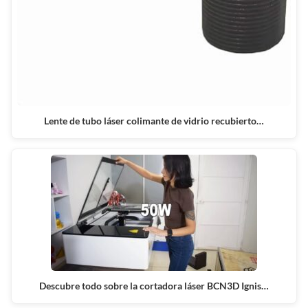
Lente de tubo láser colimante de vidrio recubierto…
Descubre todo sobre la cortadora láser BCN3D Ignis…