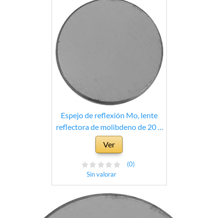
Espejo de reflexión Mo, lente
reflectora de molibdeno de 20 ×
3 mm para tubos láser con
Ver
potencia inferior a 100 W, espejo
láser para máquina cortadora de
(0)
grabado
Sin valorar