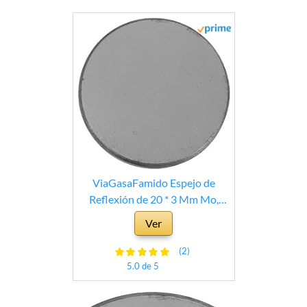
ViaGasaFamido Espejo de
Reflexión de 20 * 3 Mm Mo,
Lente Reflectora de Molibdeno
Ver
Para Tubos Láser Con Potencia
Inferior a 100 w, Duradero y de
(2)
Alto Rendimiento,visión de
5.0 de 5
máquina