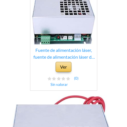
Fuente de alimentación láser,
fuente de alimentación láser de
CO2 de aleación de aluminio de
Ver
40 W para máquina cortadora de
grabado de tubos láser
(0)
Sin valorar