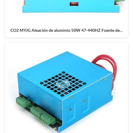
CO2 MYJG Aleación de aluminio 50W 47-440HZ Fuente de…