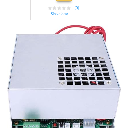
grabado de tubos láser
(0)
Sin valorar