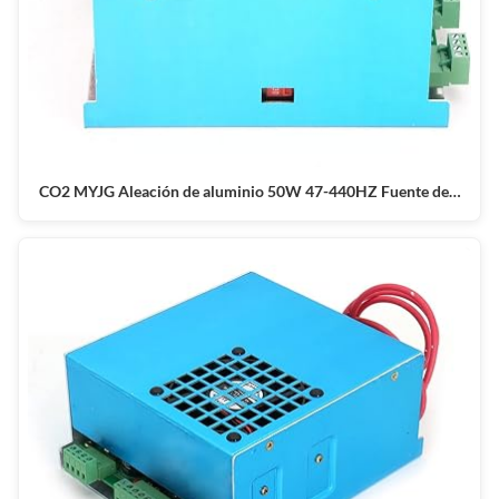
CO2 MYJG Aleación de aluminio 50W 47-440HZ Fuente de…