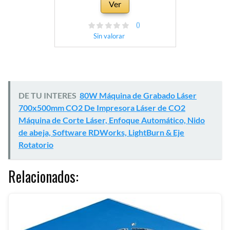
Ver
()
Sin valorar
DE TU INTERES
80W Máquina de Grabado Láser
700x500mm CO2 De Impresora Láser de CO2
Máquina de Corte Láser, Enfoque Automático, Nido
de abeja, Software RDWorks, LightBurn & Eje
Rotatorio
Relacionados: