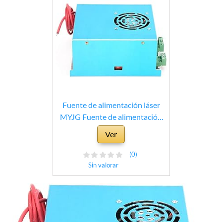
Fuente de alimentación láser
MYJG Fuente de alimentación
de Alto Rendimiento 50W 100%
Ver
Nueva aleación de Aluminio
CO2 para máquina cortadora de
(0)
Grabado de Tubos láser
Sin valorar