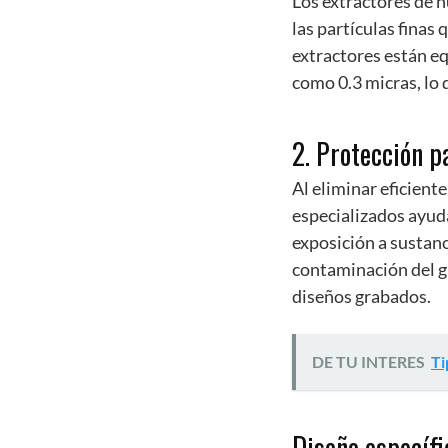
Los extractores de h
las partículas finas
extractores están eq
como 0.3 micras, lo 
2. Protección p
Al eliminar eficient
especializados ayuda
exposición a sustanc
contaminación del gr
diseños grabados.
DE TU INTERES
Ti
Diseño específi