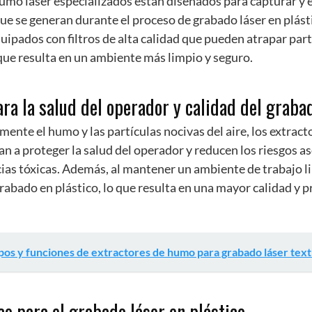
umo láser especializados están diseñados para capturar y 
 que se generan durante el proceso de grabado láser en plást
uipados con filtros de alta calidad que pueden atrapar par
que resulta en un ambiente más limpio y seguro.
ara la salud del operador y calidad del graba
emente el humo y las partículas nocivas del aire, los extrac
n a proteger la salud del operador y reducen los riesgos as
ias tóxicas. Además, al mantener un ambiente de trabajo lim
abado en plástico, lo que resulta en una mayor calidad y pr
pos y funciones de extractores de humo para grabado láser texti
co para el grabado láser en plástico