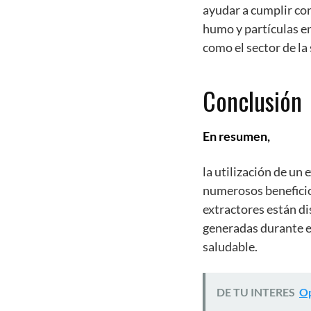
ayudar a cumplir con
humo y partículas en
como el sector de la
Conclusión
En resumen,
la utilización de un
numerosos beneficio
extractores están di
generadas durante el
saludable.
DE TU INTERES
Op