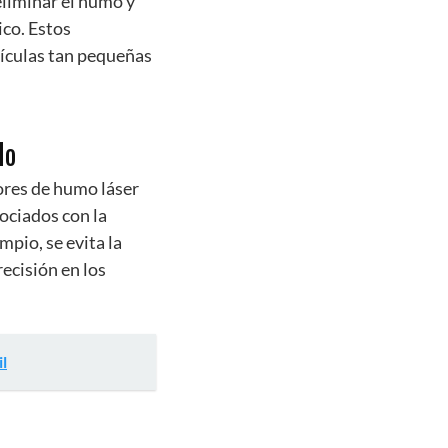
eliminar el humo y
ico. Estos
tículas tan pequeñas
do
tores de humo láser
ociados con la
pio, se evita la
ecisión en los
l