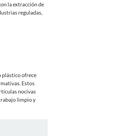
on la extracción de
dustrias reguladas,
n plástico ofrece
rmativas. Estos
rtículas nocivas
trabajo limpio y