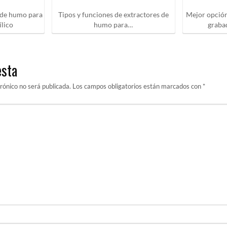
r de humo para
Tipos y funciones de extractores de
Mejor opción
ílico
humo para…
grabad
esta
trónico no será publicada.
Los campos obligatorios están marcados con
*