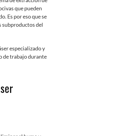
tema de extracción de
nocivas que pueden
do. Es por eso que se
os subproductos del
áser especializado y
o de trabajo durante
áser