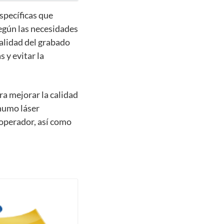
specíficas que
según las necesidades
calidad del grabado
s y evitar la
ra mejorar la calidad
 humo láser
l operador, así como